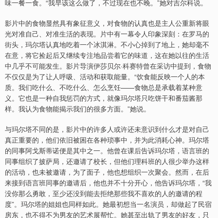
味一餐一食。“我早该这么做了，不过现在也不晚。”她对吉尔科说。
影片中的食物显然具有象征意义，对食物的认真也是主人公重新将眼
光对准自己、对准生活的表现。片中有一幕令人印象深刻：在罗马的
街头，玛尔塔认真地吃着一个冰淇淋。不小心掉到了地上，她却毫不
在意，将它捡起后又继续专注地品尝着它的味道，这在她以往的生活
中几乎不可能发生。影片导演伊莎贝尔·科赛特曾在采访中提到，食物
不仅仅是为了让人呼吸、活动和获取能量。“饮食能反映一个人的本
质。我们吃什么、不吃什么、怎么烹饪——食物总是承载着某种意
义。它也是一种自我惩罚的方式，就像玛尔塔只吃饼干和番茄酱那
样。我认为食物能揭示我们的很多方面。”她说。
与玛尔塔不同的是，影片中的许多人或许还未意识到什么才是对自己
真正重要的，他们依旧被困在各种琐事中，并为此消耗心神。玛尔塔
的同事阿戈斯蒂诺便是其中之一。他曾在课后告诉玛尔塔，语言班的
同事组织了披萨局，还邀请了校长，但他们理科班的人很少举办这样
的活动，也未被邀请，为了面子，他也想组织一次聚会。然而，在后
来接到语言班同事的邀请后，他也并不十分开心，他告诉玛尔塔，“我
没你那么勇敢，至少还没到能去拒绝那些我不喜欢的人的邀请的程
度”。玛尔塔的姐姐也同样如此。她最初想当一名演员，却做起了民宿
房东，也不得不为男友的艺术展帮忙。她甚至出轨了男友的好友，只