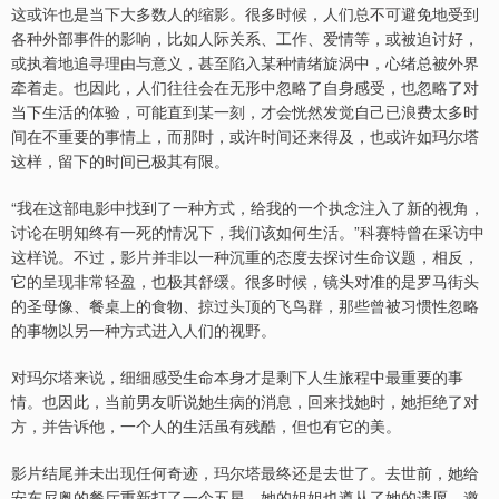
这或许也是当下大多数人的缩影。很多时候，人们总不可避免地受到
各种外部事件的影响，比如人际关系、工作、爱情等，或被迫讨好，
或执着地追寻理由与意义，甚至陷入某种情绪旋涡中，心绪总被外界
牵着走。也因此，人们往往会在无形中忽略了自身感受，也忽略了对
当下生活的体验，可能直到某一刻，才会恍然发觉自己已浪费太多时
间在不重要的事情上，而那时，或许时间还来得及，也或许如玛尔塔
这样，留下的时间已极其有限。
“我在这部电影中找到了一种方式，给我的一个执念注入了新的视角，
讨论在明知终有一死的情况下，我们该如何生活。”科赛特曾在采访中
这样说。不过，影片并非以一种沉重的态度去探讨生命议题，相反，
它的呈现非常轻盈，也极其舒缓。很多时候，镜头对准的是罗马街头
的圣母像、餐桌上的食物、掠过头顶的飞鸟群，那些曾被习惯性忽略
的事物以另一种方式进入人们的视野。
对玛尔塔来说，细细感受生命本身才是剩下人生旅程中最重要的事
情。也因此，当前男友听说她生病的消息，回来找她时，她拒绝了对
方，并告诉他，一个人的生活虽有残酷，但也有它的美。
影片结尾并未出现任何奇迹，玛尔塔最终还是去世了。去世前，她给
安东尼奥的餐厅重新打了一个五星。她的姐姐也遵从了她的遗愿，邀