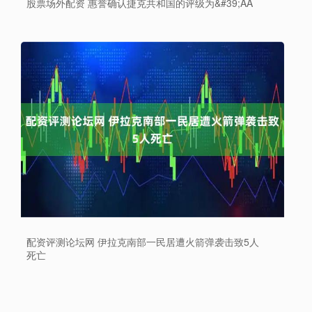
股票场外配资 惠誉确认捷克共和国的评级为&#39;AA
配资评测论坛网 伊拉克南部一民居遭火箭弹袭击致5人
死亡