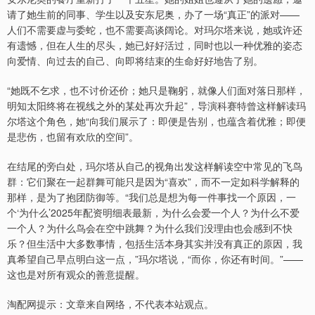
请了她生前的同事、学生以及安东尼奥，办了一场“真正”的派对——
人们不需要虚与委蛇，也不需要高谈阔论。对玛尔塔来说，她或许还
有遗憾，但在人生的尽头，她已好好活过，同时也以一种优雅的姿态
向爱情、向过去的自己、向即将结束的生命好好地告了别。
“她既不乞求，也不讨价还价；她只是鞠躬，就像人们面对落日那样，
明知太阳终将在视线之外的某处再次升起”，导演科赛特曾这样解读玛
尔塔这个角色，她“向我们展示了：即便是告别，也蕴含着优雅；即便
是悲伤，也留有欢欣的空间”。
在结尾的旁白处，玛尔塔从自己的视角出发这样解读空中常见的飞鸟
群：它们聚在一起群舞可能只是因为“喜欢”，而不一定如科学解释的
那样，是为了抱团防御等。“我们总是想为每一件事找一个原因，一
个‘为什么’2025年配资明细表最新，为什么会爱一个人？为什么不爱
一个人？为什么鸟会在空中跳舞？为什么我们没理由也会感到不快
乐？但生活中大多数事情，包括生活本身其实并没有真正的原因，我
真希望自己早点明白这一点，”玛尔塔说，“而你，你还有时间。”——
这也是对所有观众的善意提醒。
淘配网提示：文章来自网络，不代表本站观点。