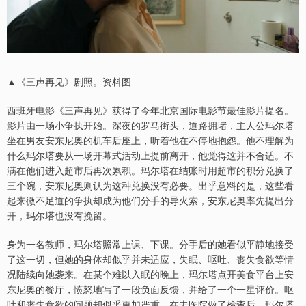
▲《三声再见》剧照。资料图
西班牙电影《三声再见》获得了今年北京国际电影节最佳影片提名。
影片由一场小争执开始。深夜的罗马街头，道路拥堵，主人公玛尔塔
坐在男友安东尼奥的机车后座上，听着他在不停地抱怨。他不理解为
什么玛尔塔要从一场开幕式活动上提前离开，他觉得这并不合适。不
满在他们进入超市后再次累积。玛尔塔在结账时用超市的积分兑换了
三个碗，安东尼奥则认为这种兑换没有必要。出乎意料的是，这些看
起来微不足道的争执却成为他们分手的导火索，安东尼奥率先提出分
开，玛尔塔也没有挽留。
身为一名教师，玛尔塔照常上课、下课。分手后的她看似平静地接受
了这一切，但她的身体却似乎并未适应，失眠、呕吐、丧失食欲等情
况陆续向她袭来。在某个难以入眠的晚上，玛尔塔点开美食平台上安
东尼奥的餐厅，愤怒地写了一段负面反馈，并给了一个一星评价。呕
吐和丧失食欲的问题却似乎更加严重，在去医院做了检查后，玛尔塔