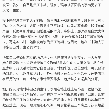
被医生告知，自己是癌症末期。现在，玛尔塔要面临的事情更多了：
失恋、生病。
接下来的发展并非人们刻板印象里的那种戏剧化叙事，影片并没有大
的冲突以及转折，表面上看起来平平淡淡，内里却蕴含着一股流动的
力量，反而令影片更加贴近生活的本真。事实上，影片改编自意大利
作家米凯拉•穆尔嘉的同名短篇小说集，这位作家在2023年因肾癌去
世。写这本书时，她刚被确诊为癌症晚期，也因此，她在书中融入了
许多自己对于生命的体悟。
得知自己是癌症末期的玛尔塔，生活也在悄悄发生改变。一天夜里，
她在回家路上的垃圾筒旁捡了K-Pop明星吉尔科的人形立牌，将它带
至家中，想说话时就对它自言自语。对她来说，这是她唯一可以倾诉
的对象。她也逐渐意识到，全身心地投入在自己的生活中，体验着正
在经历的每一刻，比许多事情重要得多，包括与安东尼奥的分开。
她开始认真地对待自己的生活，例如在墙上挂上装饰画、收拾书架、
在窗台摆上一盆新植物。三个在超市兑换的碗也被她摆了出来。以前
的她曾为了保持身材节食，饮食也不规律，有时只是用番茄酱和饼干
敷衍过去。现在，她开始细心烹调，将食物装在三个碗里，认真地品